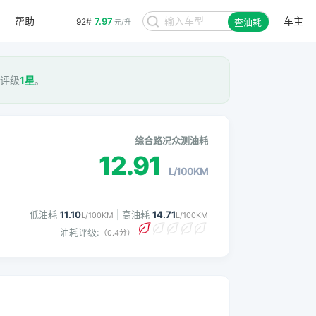
帮助
车主
7.97
92#
查油耗
元/升
耗评级
1星
。
综合路况众测油耗
12.91
L/100KM
低油耗
11.10
| 高油耗
14.71
L/100KM
L/100KM
油耗评级:
（0.4分）