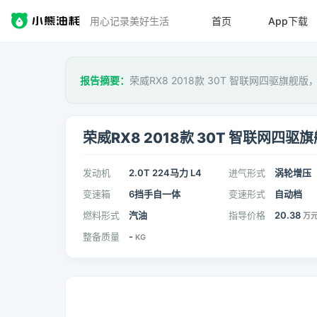
用心记录美好生活
首页
App下载
报告摘要：
荣威RX8 2018款 30T 智联网四驱旗舰版
荣威RX8 2018款 30T 智联网四驱
发动机
2.0T 224马力 L4
进气形式
涡轮增压
变速箱
6挡手自一体
变速形式
自动档
燃料形式
汽油
指导价格
20.38
万
整备质量
-
KG