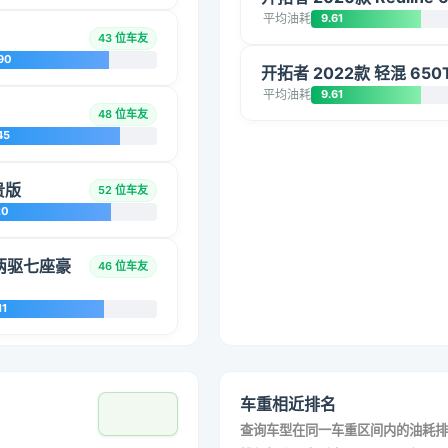
平均油耗
9.61
43 位车友
90
开拓者 2022款 轻混 650T 
平均油耗
9.61
48 位车友
45
贵版
52 位车友
20
混动两驱七座豪
46 位车友
11
车重相近排名
查询车型在同一车重区间内的油耗排