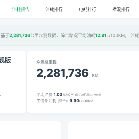
油耗报告
油耗排行
电耗排行
插混排行
，基于
2,281,736
公里众测数据，综合路况平均油耗
12.91
L/100KM， 油
旗舰版
众测总里程
2,281,736
KM
平均油费
1.03
元
元/公里
(按92#汽油7.97元/升)
工信部油耗
:
9.90
(综合)
L/100KM