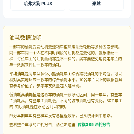
哈弗大狗 PLUS
豪越
油耗数据说明
一部车的油耗受发动机变速箱车重风阻系数轮胎等多种因素影响。
同一部车同一个人在不同时间段的油耗都是变化的，就象指纹一
样，每位车主的油耗曲线都是不一样的，买车要避免用特定车主的
单一数据来评估一款车的油耗。
平均油耗
是同车型多位小熊油耗车主综合路况油耗的平均值，可以
相对真实地反应一款车的综合油耗水平。10名车主以上的数据就具
有参考价值了，参考车友数量越大越准确。
低油耗高油耗值
是这款车的油耗一般浮动区间，同一车型，有些车
主油耗高，有些车主油耗低，不同的城市油耗也有变化，80%车主
的 实际油耗是在浮动区间以内的。
部分早期车型有些样本没有总里程数据，已从统计图中忽略。
查看整个车系的油耗报告，请点击这里:
传祺GS5 油耗报告