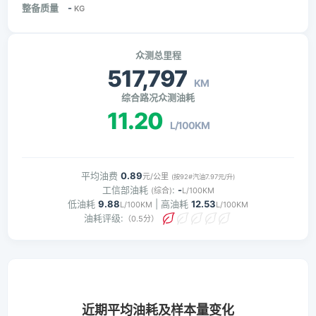
整备质量
-
KG
众测总里程
517,797
KM
综合路况众测油耗
11.20
L/100KM
平均油费
0.89
元/公里
(按92#汽油7.97元/升)
工信部油耗
:
-
(综合)
L/100KM
低油耗
9.88
| 高油耗
12.53
L/100KM
L/100KM
油耗评级:
（0.5分）