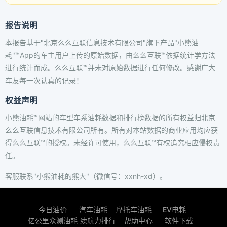
报告说明
本报告基于"北京么么互联信息技术有限公司"旗下产品"小熊油
耗"™App的车主用户上传的原始数据，由么么互联™依据统计学方法
进行统计而成。么么互联™并未对原始数据进行任何修改。感谢广大
车友每一次认真的记录！
权益声明
小熊油耗™网站的车型车系油耗数据和排行榜数据的所有权益归北京
么么互联信息技术有限公司所有。所有对本站数据的商业应用均应获
得么么互联™的授权。未经许可使用，么么互联™有权追究相应侵权责
任。
客服联系"小熊油耗的熊大"（微信号：xxnh-xd）。
今日油价
汽车油耗
摩托车油耗
EV电耗
亿公里众测油耗
续航力排行
帮助中心
软件下载