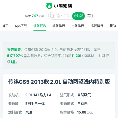
车主
7.97
92#
查油耗
元/升
首页
App下载
油耗报告
油耗排行
电耗排行
插混排行
帮助
报告摘要：
传祺GS5 2013款 2.0L 自动两驱浅内特别版，基于
517,797
公里众测数据，综合路况平均油耗
11.20
L/100KM， 油耗评
级
1星
。
传祺GS5 2013款 2.0L 自动两驱浅内特别版
发动机
2.0L 147马力 L4
进气形式
自然吸气
变速箱
5挡手自一体
变速形式
自动档
燃料形式
汽油
指导价格
15.68
万元