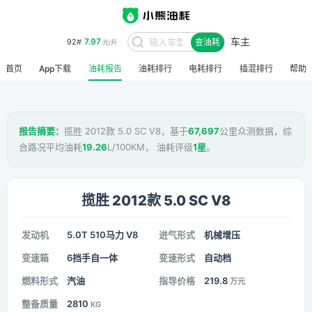
车主
7.97
92#
查油耗
元/升
首页
App下载
油耗报告
油耗排行
电耗排行
插混排行
帮助
报告摘要：
揽胜 2012款 5.0 SC V8，基于
67,697
公里众测数据，综
合路况平均油耗
19.26
L/100KM， 油耗评级
1星
。
揽胜 2012款 5.0 SC V8
发动机
5.0T 510马力 V8
进气形式
机械增压
变速箱
6挡手自一体
变速形式
自动档
燃料形式
汽油
指导价格
219.8
万元
整备质量
2810
KG