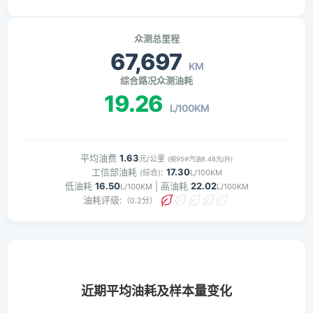
众测总里程
67,697
KM
综合路况众测油耗
19.26
L/100KM
平均油费
1.63
元/公里
(按95#汽油8.48元/升)
工信部油耗
:
17.30
(综合)
L/100KM
低油耗
16.50
| 高油耗
22.02
L/100KM
L/100KM
油耗评级:
（0.2分）