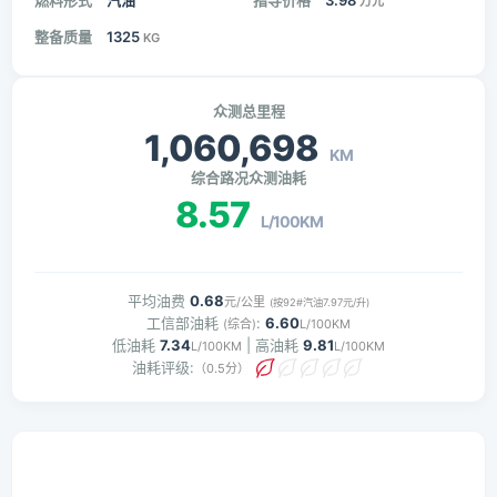
燃料形式
汽油
指导价格
3.98
万元
整备质量
1325
KG
众测总里程
1,060,698
KM
综合路况众测油耗
8.57
L/100KM
平均油费
0.68
元/公里
(按92#汽油7.97元/升)
工信部油耗
:
6.60
(综合)
L/100KM
低油耗
7.34
| 高油耗
9.81
L/100KM
L/100KM
油耗评级:
（0.5分）