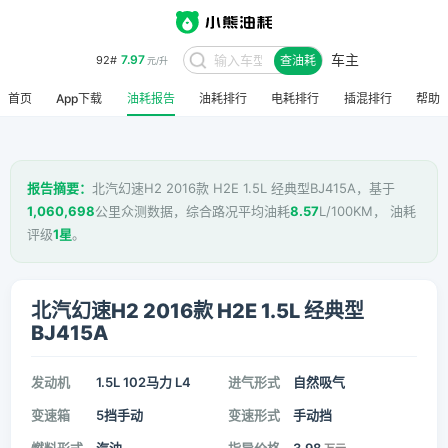
车主
7.97
92#
查油耗
元/升
首页
App下载
油耗报告
油耗排行
电耗排行
插混排行
帮助
报告摘要：
北汽幻速H2 2016款 H2E 1.5L 经典型BJ415A，基于
1,060,698
公里众测数据，综合路况平均油耗
8.57
L/100KM， 油耗
评级
1星
。
北汽幻速H2 2016款 H2E 1.5L 经典型
BJ415A
发动机
1.5L 102马力 L4
进气形式
自然吸气
变速箱
5挡手动
变速形式
手动挡