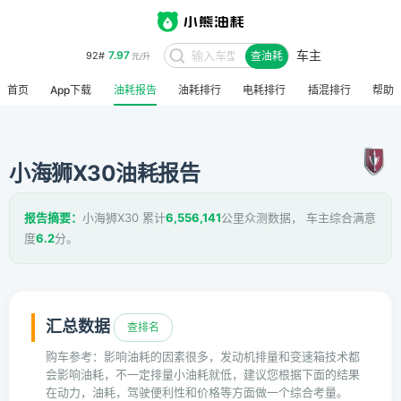
车主
7.97
92#
查油耗
元/升
首页
App下载
油耗报告
油耗排行
电耗排行
插混排行
帮助
小海狮X30油耗报告
报告摘要：
小海狮X30 累计
6,556,141
公里众测数据， 车主综合满意
度
6.2
分。
汇总数据
查排名
购车参考：影响油耗的因素很多，发动机排量和变速箱技术都
会影响油耗，不一定排量小油耗就低，建议您根据下面的结果
在动力，油耗，驾驶便利性和价格等方面做一个综合考量。