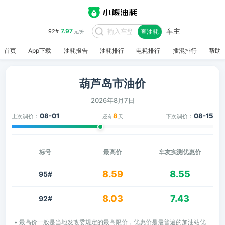
车主
7.97
92#
查油耗
元/升
首页
App下载
油耗报告
油耗排行
电耗排行
插混排行
帮助
葫芦岛市油价
2026年8月7日
08-01
8
08-15
上次调价：
下次调价：
还有
天
标号
最高价
车友实测优惠价
8.59
8.55
95#
8.03
7.43
92#
• 最高价一般是当地发改委规定的最高限价，优惠价是最普遍的加油站优