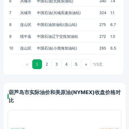
6
兴城市
中国石油(北路加油站)
340
7.4
7
兴城市
中国石油(兴城高速加油站)
324
1.1
8
连山区
中国石油加油站(连山站)
275
6.7
9
绥中县
中国石油辽宁交投加油站
272
1.0
10
连山区
中国石油(小渤海加油站)
265
6.5
1/5页
«
1
2
3
4
5
»
葫芦岛市实际油价和美原油(NYMEX)收盘价格对
比