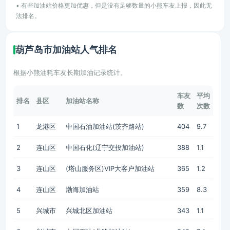
• 有些加油站价格更加优惠，但是没有足够数量的小熊车友上报，因此无
法排名。
葫芦岛市加油站人气排名
根据小熊油耗车友长期加油记录统计。
车友
平均
排名
县区
加油站名称
数
次数
1
龙港区
中国石油加油站(茨齐路站)
404
9.7
2
连山区
中国石化(辽宁交投加油站)
388
1.1
3
连山区
(塔山服务区)VIP大客户加油站
365
1.2
4
连山区
渤海加油站
359
8.3
5
兴城市
兴城北区加油站
343
1.1