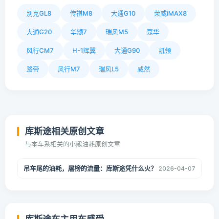
别克GL8
传祺M8
大通G10
荣威iMAX8
大通G20
华颂7
瑞风M5
嘉华
风行CM7
H-1辉翼
大通G90
凯领
路帝
风行M7
瑞风L5
威然
库斯途相关原创文章
与本车系相关的小熊油耗原创文章
吊车尾的油耗，屠榜的流量：库斯途凭什么火？
2026-04-07