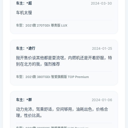
车主：*超
2024-03-30
车机太慢
车型：2021款 270TGDi 尊贵版 LUX
车主：*途行
2024-01-25
抛开售价谈其他都是耍流氓，内燃机还是开着舒服，特
别在北方的我，强烈推荐
车型：2021款 380TGDi 智爱旗舰版 TOP Premium
车主：*群
2024-01-06
动力充沛，驾乘舒适，空间够用，油耗出色，价格合
理，性价比高。