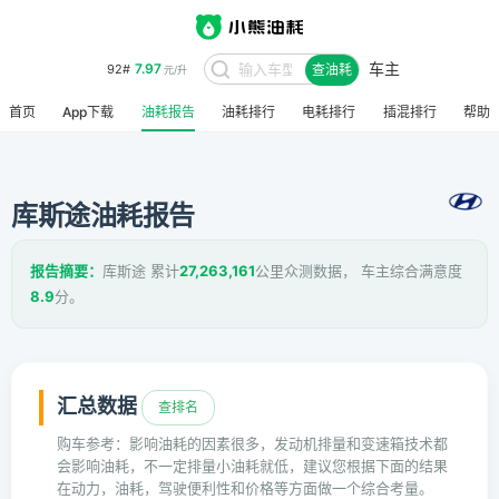
车主
7.97
92#
查油耗
元/升
8.48
95#
元/升
首页
App下载
油耗报告
油耗排行
电耗排行
插混排行
帮助
库斯途油耗报告
报告摘要：
库斯途 累计
27,263,161
公里众测数据， 车主综合满意度
8.9
分。
汇总数据
查排名
购车参考：影响油耗的因素很多，发动机排量和变速箱技术都
会影响油耗，不一定排量小油耗就低，建议您根据下面的结果
在动力，油耗，驾驶便利性和价格等方面做一个综合考量。