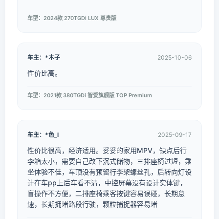
车型：2024款 270TGDi LUX 尊贵版
车主：*木子
2025-10-06
性价比高。
车型：2021款 380TGDi 智爱旗舰版 TOP Premium
车主：*色_l
2025-09-17
性价比很高，经济适用。妥妥的家用MPV，缺点后行
李箱太小，需要自己改下沉式储物，三排座椅过短，乘
坐体验不佳，车顶没有预留行李架螺丝孔，后转向灯设
计在车pp上后车看不清，中控屏幕没有设计实体键，
盲操作不方便，二排座椅乘客按键容易误碰，长期怠
速，长期拥堵路段行驶，颗粒捕捉器容易堵