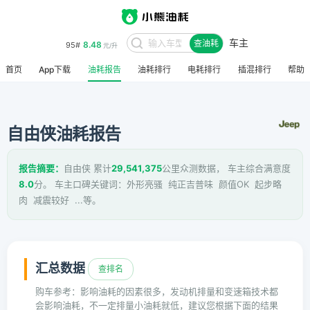
车主
8.48
95#
查油耗
元/升
首页
App下载
油耗报告
油耗排行
电耗排行
插混排行
帮助
自由侠油耗报告
报告摘要：
自由侠 累计
29,541,375
公里众测数据， 车主综合满意度
8.0
分。 车主口碑关键词：外形亮骚 纯正吉普味 颜值OK 起步略
肉 减震较好 ...等。
汇总数据
查排名
购车参考：影响油耗的因素很多，发动机排量和变速箱技术都
会影响油耗，不一定排量小油耗就低，建议您根据下面的结果