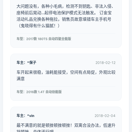
大问题没有，各种小毛病，检测不到钥匙、非法入侵、
座椅前后晃动…起停电池保护模式无法触发。 订金宝
活动礼品兑换各种拖拉，销售员故意填错车主手机号
（鬼晓得有什么猫腻！）
车型：2017款 180TS 自动四驱全能版
车主：*保子
2018-02-12
车开起来很稳，油耗能接受，空间有点局促，外观比较
满意
车型：2016款 1.4T 自动劲能版
车主：*vin
2018-02-04
最不满意的就是顿挫顿挫顿挫！双离合没办法，低速升
挡顿挫。总体还行吧