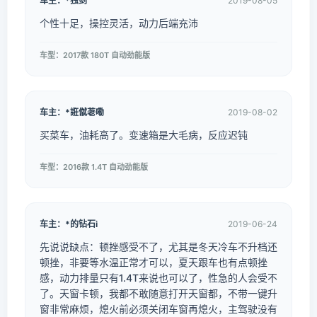
车主：*独剑
2019-08-05
个性十足，操控灵活，动力后端充沛
车型：2017款 180T 自动劲能版
车主：*誑僦荖嘞
2019-08-02
买菜车，油耗高了。变速箱是大毛病，反应迟钝
车型：2016款 1.4T 自动劲能版
车主：*的钻石i
2019-06-24
先说说缺点：顿挫感受不了，尤其是冬天冷车不升档还
顿挫，非要等水温正常才可以，夏天跟车也有点顿挫
感，动力排量只有1.4T来说也可以了，性急的人会受不
了。天窗卡顿，我都不敢随意打开天窗都，不带一键升
窗非常麻烦，熄火前必须关闭车窗再熄火，主驾驶没有