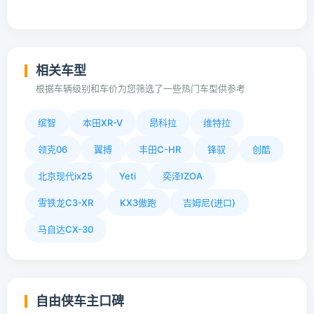
相关车型
根据车辆级别和车价为您筛选了一些热门车型供参考
缤智
本田XR-V
昂科拉
维特拉
领克06
翼搏
丰田C-HR
锋驭
创酷
北京现代ix25
Yeti
奕泽IZOA
雪铁龙C3-XR
KX3傲跑
吉姆尼(进口)
马自达CX-30
自由侠车主口碑