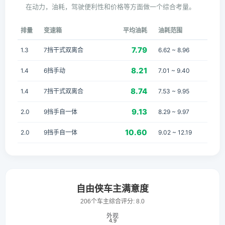
在动力，油耗，驾驶便利性和价格等方面做一个综合考量。
排量
变速箱
平均油耗
油耗范围
7.79
1.3
7挡干式双离合
6.62 ~ 8.96
8.21
1.4
6挡手动
7.01 ~ 9.40
8.74
1.4
7挡干式双离合
7.53 ~ 9.95
9.13
2.0
9挡手自一体
8.29 ~ 9.97
10.60
2.0
9挡手自一体
9.02 ~ 12.19