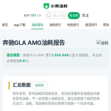
车主
7.97
92#
查油耗
元/升
首页
App下载
油耗报告
油耗排行
电耗排行
插混排行
帮助
奔驰GLA AMG油耗报告
报告摘要：
奔驰GLA AMG 累计
1,534,649
公里众测数据， 车主综
合满意度
8.8
分。
汇总数据
查排名
购车参考：影响油耗的因素很多，发动机排量和变速箱技术都
会影响油耗，不一定排量小油耗就低，建议您根据下面的结果
在动力，油耗，驾驶便利性和价格等方面做一个综合考量。