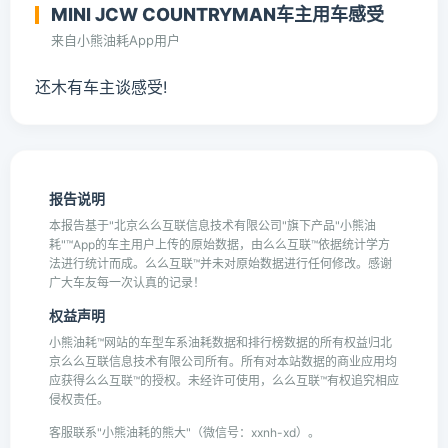
MINI JCW COUNTRYMAN车主用车感受
来自小熊油耗App用户
还木有车主谈感受!
报告说明
本报告基于"北京么么互联信息技术有限公司"旗下产品"小熊油
耗"™App的车主用户上传的原始数据，由么么互联™依据统计学方
法进行统计而成。么么互联™并未对原始数据进行任何修改。感谢
广大车友每一次认真的记录！
权益声明
小熊油耗™网站的车型车系油耗数据和排行榜数据的所有权益归北
京么么互联信息技术有限公司所有。所有对本站数据的商业应用均
应获得么么互联™的授权。未经许可使用，么么互联™有权追究相应
侵权责任。
客服联系"小熊油耗的熊大"（微信号：xxnh-xd）。