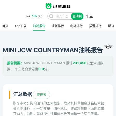
车主
7.97
92#
查油耗
元/升
首页
App下载
油耗报告
油耗排行
电耗排行
插混排行
帮助
MINI JCW COUNTRYMAN油耗报告
报告摘要：
MINI JCW COUNTRYMAN 累计
231,456
公里众测数
据， 车主综合满意度
0.0
分。
汇总数据
查排名
购车参考：影响油耗的因素很多，发动机排量和变速箱技术都
会影响油耗，不一定排量小油耗就低，建议您根据下面的结果
在动力，油耗，驾驶便利性和价格等方面做一个综合考量。