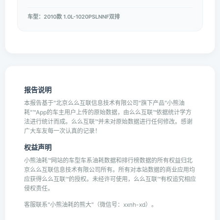
车型：2010款 1.0L-1020PSLNNF双排
报告说明
本报告基于"北京么么互联信息技术有限公司"旗下产品"小熊油
耗"™App的车主用户上传的原始数据，由么么互联™依据统计学方
法进行统计而成。么么互联™并未对原始数据进行任何修改。感谢
广大车友每一次认真的记录！
权益声明
小熊油耗™网站的车型车系油耗数据和排行榜数据的所有权益归北
京么么互联信息技术有限公司所有。所有对本站数据的商业应用均
应获得么么互联™的授权。未经许可使用，么么互联™有权追究相应
侵权责任。
客服联系"小熊油耗的熊大"（微信号：xxnh-xd）。