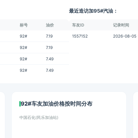
最近造访加95#汽油：
标号
油价
车友ID
记录时间
92#
7.19
1557152
2026-08-05 
92#
7.19
92#
7.49
92#
7.49
92#车友加油价格按时间分布
中国石化(民乐加油站)