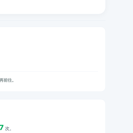
后再前往。
.7
次。