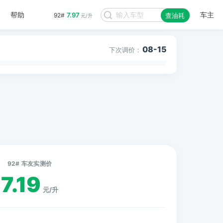
帮助
车主
7.97
92#
查油耗
元/升
08-15
下次调价：
92# 车友实测价
7.19
元/升