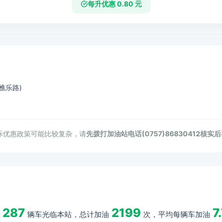
每升优惠 0.80 元
樵乐路)
际优惠政策可能比较复杂，请
先拨打加油站电话(0757)86830412核实
287
2199
7
辆车光临本站，总计加油
次，平均每辆车加油