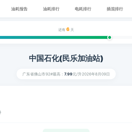
油耗报告
油耗排行
电耗排行
插混排行
6
还有
天
中国石化(民乐加油站)
广东省佛山市
92#最高：
7.99
元/升
2026年8月09日
升