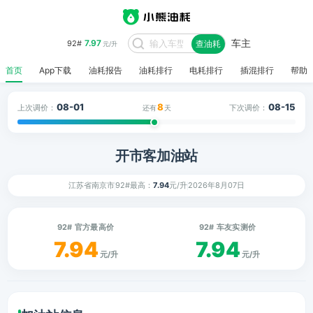
车主
7.97
92#
查油耗
元/升
首页
App下载
油耗报告
油耗排行
电耗排行
插混排行
帮助
08-01
8
08-15
上次调价：
下次调价：
还有
天
开市客加油站
江苏省南京市
92#最高：
7.94
元/升
2026年8月07日
92# 官方最高价
92# 车友实测价
7.94
7.94
元/升
元/升