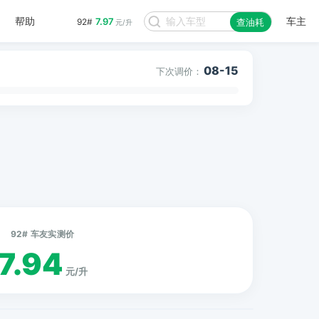
帮助
车主
7.97
92#
查油耗
元/升
08-15
下次调价：
92# 车友实测价
7.94
元/升