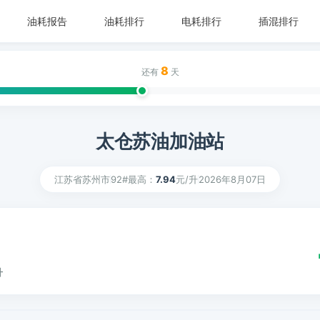
油耗报告
油耗排行
电耗排行
插混排行
8
还有
天
太仓苏油加油站
江苏省苏州市
92#最高：
7.94
元/升
2026年8月07日
升