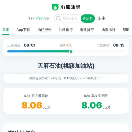
车主
7.97
92#
查油耗
元/升
首页
App下载
油耗报告
油耗排行
电耗排行
插混排行
帮助
08-01
7
08-15
上次调价：
下次调价：
还有
天
天府石油(桃蹊加油站)
四川省成都市
92#最高：
8.06
元/升
2026年8月08日
92# 官方最高价
92# 车友实测价
8.06
8.06
元/升
元/升