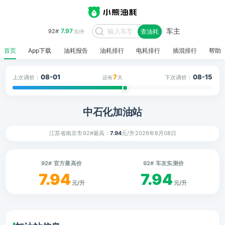
车主
7.97
92#
查油耗
元/升
首页
App下载
油耗报告
油耗排行
电耗排行
插混排行
帮助
08-01
7
08-15
上次调价：
下次调价：
还有
天
中石化加油站
江苏省南京市
92#最高：
7.94
元/升
2026年8月08日
92# 官方最高价
92# 车友实测价
7.94
7.94
元/升
元/升