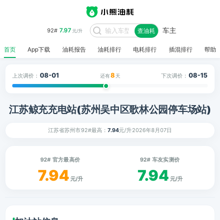
车主
7.97
92#
查油耗
元/升
首页
App下载
油耗报告
油耗排行
电耗排行
插混排行
帮助
08-01
8
08-15
上次调价：
下次调价：
还有
天
江苏鲸充充电站(苏州吴中区歌林公园停车场站)
江苏省苏州市
92#最高：
7.94
元/升
2026年8月07日
92# 官方最高价
92# 车友实测价
7.94
7.94
元/升
元/升