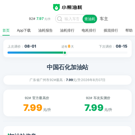
车主
7.97
92#
查油耗
元/升
首页
App下载
油耗报告
油耗排行
电耗排行
插混排行
帮助
08-01
8
08-15
上次调价：
下次调价：
还有
天
中国石化加油站
广东省广州市
92#最高：
7.99
元/升
2026年8月07日
92# 官方最高价
92# 车友实测价
7.99
7.99
元/升
元/升