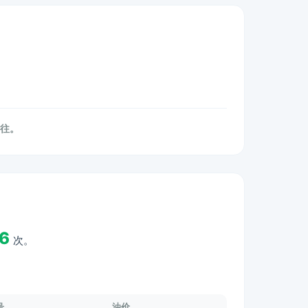
前往。
.6
次。
号
油价