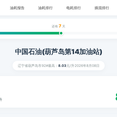
油耗报告
油耗排行
电耗排行
插混排行
7
还有
天
中国石油(葫芦岛第14加油站)
辽宁省葫芦岛市
92#最高：
8.03
元/升
2026年8月08日
升