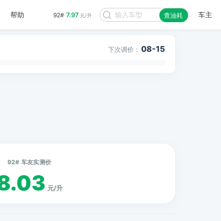
帮助
车主
7.97
92#
查油耗
元/升
08-15
下次调价：
92# 车友实测价
8.03
元/升