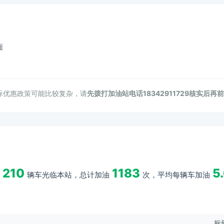
面
际优惠政策可能比较复杂，请
先拨打加油站电话18342911729核实后再
210
1183
5
辆车光临本站，总计加油
次，平均每辆车加油
标