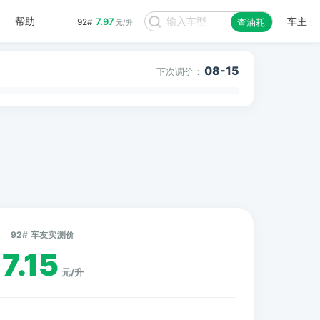
帮助
车主
7.97
92#
查油耗
元/升
08-15
下次调价：
92# 车友实测价
7.15
元/升