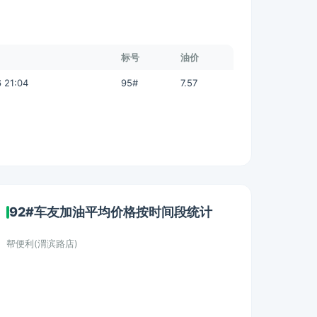
标号
油价
 21:04
95#
7.57
92#车友加油平均价格按时间段统计
帮便利(渭滨路店)