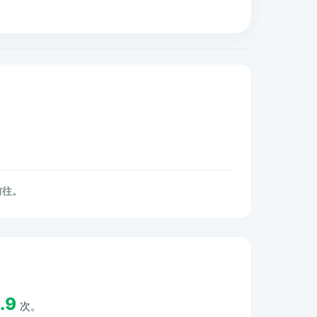
前往。
.9
次。