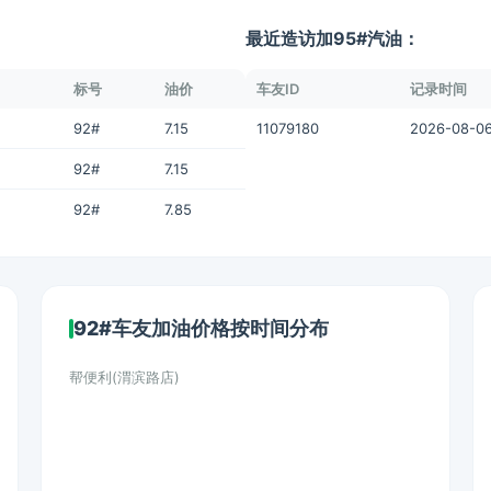
最近造访加95#汽油：
标号
油价
车友ID
记录时间
92#
7.15
11079180
2026-08-06
92#
7.15
92#
7.85
92#车友加油价格按时间分布
帮便利(渭滨路店)