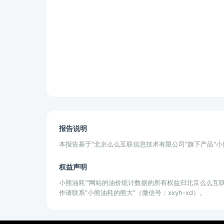
报告说明
本报告基于"北京么么互联信息技术有限公司"旗下产品"
权益声明
小熊油耗™网站的油价统计数据的所有权益归北京么么互
作请联系"小熊油耗的熊大"（微信号：xxyh-xd）。