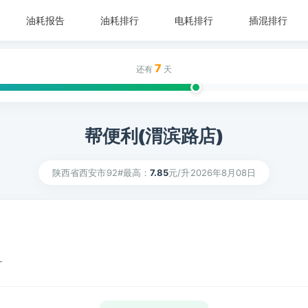
油耗报告
油耗排行
电耗排行
插混排行
7
还有
天
帮便利(渭滨路店)
陕西省西安市
92#最高：
7.85
元/升
2026年8月08日
升