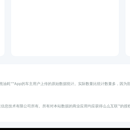
小熊油耗"™App的车主用户上传的原始数据统计。实际数量比统计数量多，因
联信息技术有限公司所有。所有对本站数据的商业应用均应获得么么互联™的授