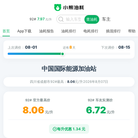
车主
7.97
92#
查油耗
元/升
首页
App下载
油耗报告
油耗排行
电耗排行
插混排行
帮助
08-01
8
08-15
上次调价：
下次调价：
还有
天
中国国际能源加油站
四川省成都市
92#最高：
8.06
元/升
2026年8月07日
92# 官方最高价
92# 车友实测价
8.06
6.72
元/升
元/升
每升优惠 1.34 元