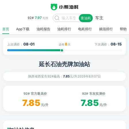
车主
7.97
92#
查油耗
元/升
首页
App下载
油耗报告
油耗排行
电耗排行
插混排行
帮助
08-01
8
08-15
上次调价：
下次调价：
还有
天
延长石油壳牌加油站
陕西省西安市
92#最高：
7.85
元/升
2026年8月07日
92# 官方最高价
92# 车友实测价
7.85
7.85
元/升
元/升