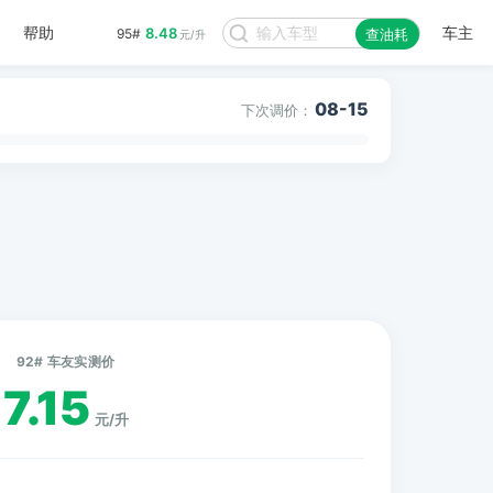
帮助
车主
8.48
95#
查油耗
元/升
08-15
下次调价：
92# 车友实测价
7.15
元/升