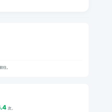
再前往。
.4
次。