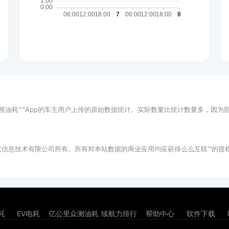
小熊油耗"™App的车主用户上传的原始数据统计。实际数量比统计数量多，因
联信息技术有限公司所有。所有对本站数据的商业应用均应获得么么互联™的授
耗
EV电耗
亿公里众测油耗
续航力排行
帮助中心
软件下载