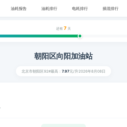
油耗报告
油耗排行
电耗排行
插混排行
7
还有
天
朝阳区向阳加油站
北京市朝阳区
92#最高：
7.97
元/升
2026年8月08日
升