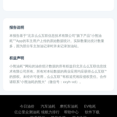
报告说明
本报告基于"北京么么互联信息技术有限公司"旗下产品"小熊油
耗"™App的车主用户上传的原始数据统计。实际数量比统计数量
多，因为部分车主加油记录时并未记录加油站。
权益声明
小熊油耗™网站的油价统计数据的所有权益归北京么么互联信息技
术有限公司所有。所有对本站数据的商业应用均应获得么么互联™
的授权。未经许可使用，么么互联™有权追究相应侵权责任。合作
请联系"小熊油耗的熊大"（微信号：xxyh-xd）。
今日油价
汽车油耗
摩托车油耗
EV电耗
亿公里众测油耗
续航力排行
帮助中心
软件下载