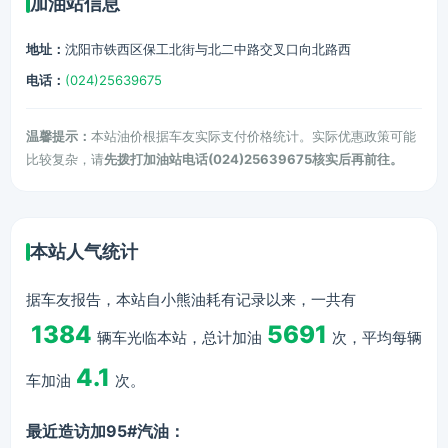
加油站信息
地址：
沈阳市铁西区保工北街与北二中路交叉口向北路西
电话：
(024)25639675
温馨提示：
本站油价根据车友实际支付价格统计。实际优惠政策可能
比较复杂，请
先拨打加油站电话(024)25639675核实后再前往。
本站人气统计
据车友报告，本站自小熊油耗有记录以来，一共有
1384
5691
辆车光临本站，总计加油
次，平均每辆
4.1
车加油
次。
最近造访加95#汽油：