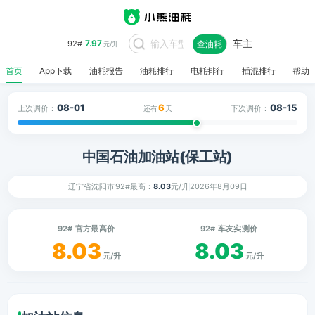
车主
7.97
92#
查油耗
元/升
首页
App下载
油耗报告
油耗排行
电耗排行
插混排行
帮助
08-01
6
08-15
上次调价：
下次调价：
还有
天
中国石油加油站(保工站)
辽宁省沈阳市
92#最高：
8.03
元/升
2026年8月09日
92# 官方最高价
92# 车友实测价
8.03
8.03
元/升
元/升