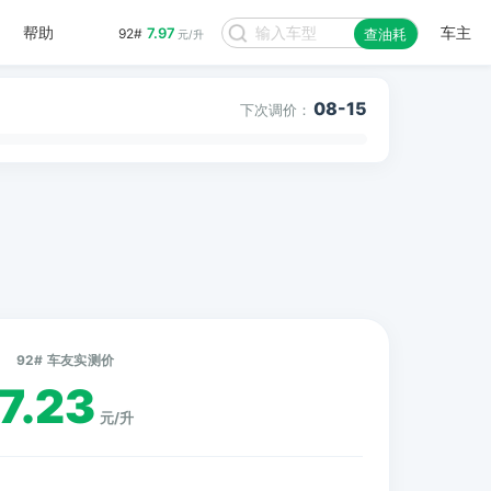
帮助
车主
7.97
92#
查油耗
元/升
08-15
下次调价：
92# 车友实测价
7.23
元/升