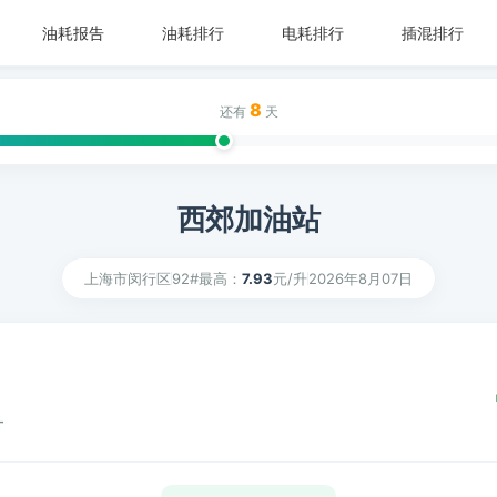
油耗报告
油耗排行
电耗排行
插混排行
8
还有
天
西郊加油站
上海市闵行区
92#最高：
7.93
元/升
2026年8月07日
升