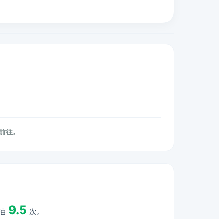
再前往。
9.5
油
次。