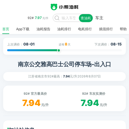
车主
7.97
92#
查油耗
元/升
首页
App下载
油耗报告
油耗排行
电耗排行
插混排行
帮助
08-01
8
08-15
上次调价：
下次调价：
还有
天
南京公交雅高巴士公司停车场-出入口
江苏省南京市
92#最高：
7.94
元/升
2026年8月07日
92# 官方最高价
92# 车友实测价
7.94
7.94
元/升
元/升