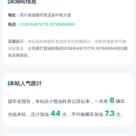
加油站信息
地址：
四川省成都市双流县中柏大道
电话：
(028)64875776,18190894895
温馨提示：
本站油价根据车友实际支付价格统计。实际优惠政策可能
比较复杂，请
先拨打加油站电话(028)64875776,18190894895核
实后再前往。
本站人气统计
6
据车友报告，本站自小熊油耗有记录以来，一共有
辆车
44
7.3
光临本站，总计加油
次，平均每辆车加油
次。