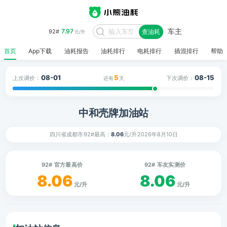
车主
7.97
92#
查油耗
元/升
首页
App下载
油耗报告
油耗排行
电耗排行
插混排行
帮助
08-01
5
08-15
上次调价：
下次调价：
还有
天
中和壳牌加油站
四川省成都市
92#最高：
8.06
元/升
2026年8月10日
92# 官方最高价
92# 车友实测价
8.06
8.06
元/升
元/升