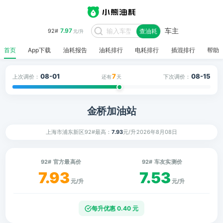
车主
7.97
92#
查油耗
元/升
首页
App下载
油耗报告
油耗排行
电耗排行
插混排行
帮助
08-01
7
08-15
上次调价：
下次调价：
还有
天
金桥加油站
上海市浦东新区
92#最高：
7.93
元/升
2026年8月08日
92# 官方最高价
92# 车友实测价
7.93
7.53
元/升
元/升
每升优惠 0.40 元