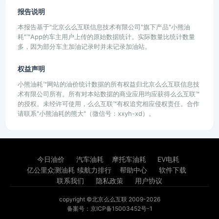
报告说明
本报告基于"北京么么互联信息技术有限公司"旗下产品"小熊油
耗"™App的车主用户上传的原始数据统计。实际数量比统计数量
多，因为部分车主加油记录时并未记录加油站。
权益声明
小熊油耗™网站的油价统计数据的所有权益归北京么么互联信息技
术有限公司所有。所有对本站数据的商业应用均应获得么么互联™
的授权。未经许可使用，么么互联™有权追究相应侵权责任。合作
请联系"小熊油耗的熊大"（微信号：xxyh-xd）。
今日油价
汽车油耗
摩托车油耗
EV电耗
亿公里众测油耗
续航力排行
帮助中心
软件下载
联系我们
隐私政策
用户协议
copyright ©北京么么互联 2009-2026
备案号：京ICP备15003452号-1