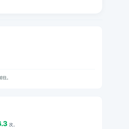
再前往。
6.3
次。