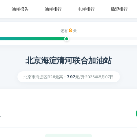
油耗报告
油耗排行
电耗排行
插混排行
8
还有
天
北京海淀清河联合加油站
北京市海淀区
92#最高：
7.97
元/升
2026年8月07日
升