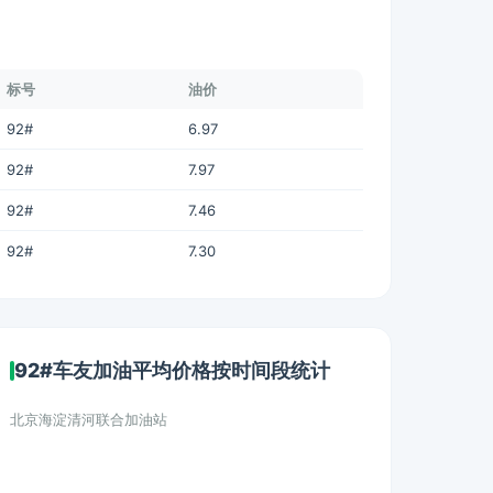
标号
油价
92#
6.97
92#
7.97
92#
7.46
92#
7.30
92#车友加油平均价格按时间段统计
北京海淀清河联合加油站