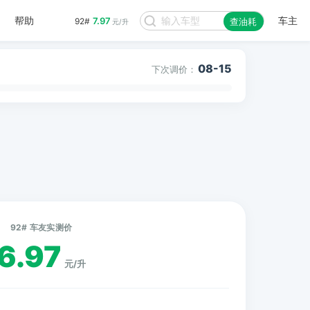
帮助
车主
7.97
92#
查油耗
元/升
08-15
下次调价：
92# 车友实测价
6.97
元/升