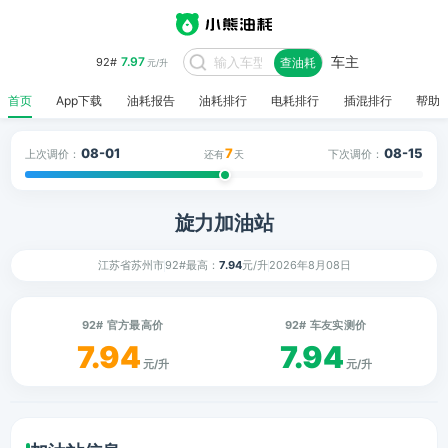
车主
7.97
92#
查油耗
元/升
首页
App下载
油耗报告
油耗排行
电耗排行
插混排行
帮助
08-01
7
08-15
上次调价：
下次调价：
还有
天
旋力加油站
江苏省苏州市
92#最高：
7.94
元/升
2026年8月08日
92# 官方最高价
92# 车友实测价
7.94
7.94
元/升
元/升