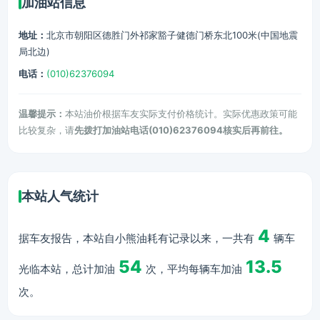
加油站信息
地址：
北京市朝阳区德胜门外祁家豁子健德门桥东北100米(中国地震
局北边)
电话：
(010)62376094
温馨提示：
本站油价根据车友实际支付价格统计。实际优惠政策可能
比较复杂，请
先拨打加油站电话(010)62376094核实后再前往。
本站人气统计
4
据车友报告，本站自小熊油耗有记录以来，一共有
辆车
54
13.5
光临本站，总计加油
次，平均每辆车加油
次。