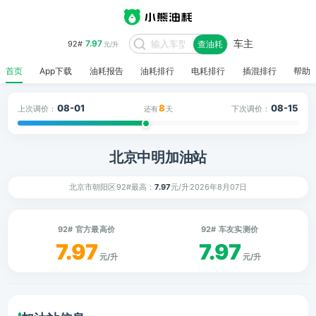
车主
7.97
92#
查油耗
元/升
首页
App下载
油耗报告
油耗排行
电耗排行
插混排行
帮助
08-01
8
08-15
上次调价：
下次调价：
还有
天
北京中明加油站
北京市朝阳区
92#最高：
7.97
元/升
2026年8月07日
92# 官方最高价
92# 车友实测价
7.97
7.97
元/升
元/升