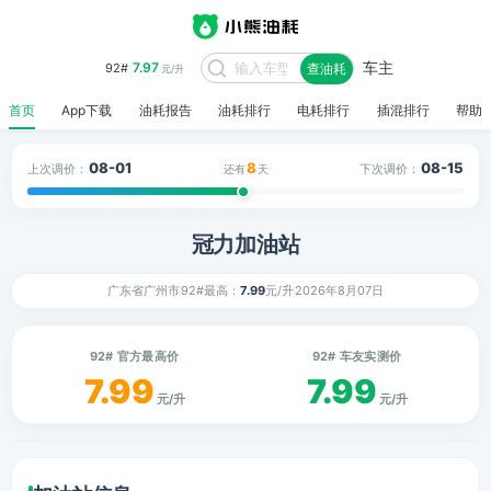
车主
7.97
92#
查油耗
元/升
首页
App下载
油耗报告
油耗排行
电耗排行
插混排行
帮助
08-01
8
08-15
上次调价：
下次调价：
还有
天
冠力加油站
广东省广州市
92#最高：
7.99
元/升
2026年8月07日
92# 官方最高价
92# 车友实测价
7.99
7.99
元/升
元/升