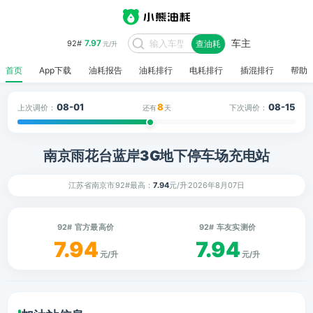
车主
7.97
92#
查油耗
元/升
首页
App下载
油耗报告
油耗排行
电耗排行
插混排行
帮助
08-01
8
08-15
上次调价：
下次调价：
还有
天
南京雨花台蓝岸3G地下停车场充电站
江苏省南京市
92#最高：
7.94
元/升
2026年8月07日
92# 官方最高价
92# 车友实测价
7.94
7.94
元/升
元/升