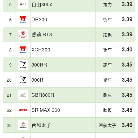
3.39
耗
自由300x
15
拉力
表
现
3.39
DR300
16
街车
优
秀，
3.39
睿途 RT3
为
17
踏板
消
费
3.40
XCR300
18
街车
者
购
3.45
300RR
19
跑车
车
提
供
3.45
300R
20
街车
了
有
3.45
CBR300R
21
跑车
价
值
的
3.45
SR MAX 300
22
踏板
参
考。
3.46
台风太子
23
巡航太子