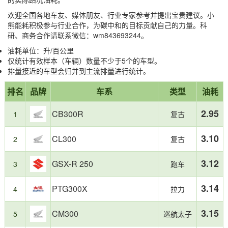
欢迎全国各地车友、媒体朋友、行业专家参考并提出宝贵建议。小
熊能耗积极参与行业合作，为碳中和的目标贡献自己的力量。科
研、商务合作请联系微信：wm843693244。
油耗单位：升/百公里
仅统计有效样本（车辆）数量不少于5个的车型。
排量接近的车型会归并到主流排量进行统计。
省
油
报
第
第
第
第
第
第
上
本
71
榜
油
耗
排名
品牌
车系
类型
油耗
告
1
2
3
69
70
71
榜
榜
款
单
TOP3：
较
摘
名：
名：
名：
名：
名：
名：
车
单
特
高
要
2.95
CB300R
TOP3：
1
复古
CB300R，
CL300，
GSX-
龙
Ninja
悍
型
基
点：
油
油
R
卷
300，
路
总
于
摩
耗
耗
250，
风
油
者
数：
小
托
3.10
CL300
2
复古
2.95L/100km
3.10L/100km
油
Tornado
耗
300，
熊
车
耗
302R，
4.54L/100km
油
油
300cc
3.12
GSX-R 250
3
跑车
3.12L/100km
油
耗
耗
级
耗
4.66L/100km
真
别
4.26L/100km
实
组
3.14
PTG300X
4
拉力
车
是
主
国
3.15
CM300
5
巡航太子
用
内
户
市