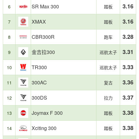
3.16
提
场
SR Max 300
6
踏板
交
最
的
受
3.16
XMAX
7
踏板
加
欢
油
迎
3.28
CBR300R
记
的
8
跑车
录
细
统
分
3.31
金吉拉300
9
巡航太子
计
市
制
场
3.33
TR300
10
巡航太子
作，
之
反
一，
映
2025
3.36
300AC
11
复古
日
年
常
该
3.37
300DS
12
拉力
用
级
车
别
真
车
3.38
Joymax F 300
13
踏板
实
型
油
整
3.38
Xciting 300
14
踏板
耗。
体
油