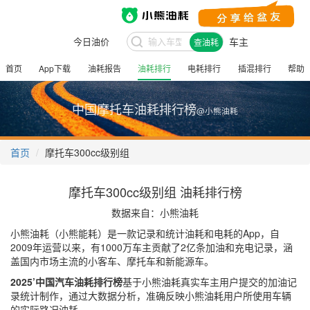
今日油价
车主
查油耗
首页
App下载
油耗报告
油耗排行
电耗排行
插混排行
帮助
中国摩托车油耗排行榜
@小熊油耗
首页
摩托车300cc级别组
摩托车300cc级别组 油耗排行榜
数据来自：小熊油耗
小熊油耗（小熊能耗）是一款记录和统计油耗和电耗的App，自
2009年运营以来，有1000万车主贡献了2亿条加油和充电记录，涵
盖国内市场主流的小客车、摩托车和新能源车。
2025’中国汽车油耗排行榜
基于小熊油耗真实车主用户提交的加油记
录统计制作，通过大数据分析，准确反映小熊油耗用户所使用车辆
的实际路况油耗。