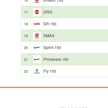
S-MAX 155
16
优
秀，
DRG
为
17
消
费
SR 150
18
者
购
SMAX
19
车
提
供
Sprint 150
20
了
有
Primavera 150
21
价
值
的
Fly 150
22
参
考。