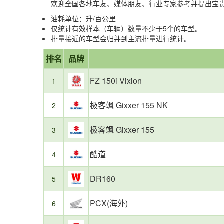
欢迎全国各地车友、媒体朋友、行业专家参考并提出宝贵建
油耗单位：升/百公里
仅统计有效样本（车辆）数量不少于5个的车型。
排量接近的车型会归并到主流排量进行统计。
省
油
报
第
第
第
第
第
第
上
本
22
榜
排名
油
耗
品牌
告
1
2
3
20
21
22
榜
榜
款
单
TOP3：
较
摘
名：
名：
名：
名：
名：
名：
车
单
特
高
要
FZ 150i Vixion
TOP3：
1
FZ
极
极
Sprint
Primavera
Fly
型
基
点：
150i
客
客
150，
150，
150，
总
于
摩
Vixion，
飒
飒
油
油
油
数：
小
托
极客飒 Gixxer 155 NK
2
油
Gixxer
Gixxer
耗
耗
耗
熊
车
耗
155
155，
3.07L/100km
3.16L/100km
3.65L/100km
油
160cc
极客飒 Gixxer 155
3
1.99L/100km
NK，
油
耗
级
油
耗
真
别
耗
2.18L/100km
实
组
酷道
4
2.15L/100km
车
是
主
国
DR160
5
用
内
户
市
提
场
PCX(海外)
6
交
最
的
受