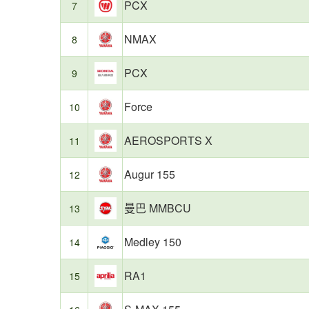
PCX
7
加
欢
油
迎
NMAX
记
的
8
录
细
统
分
PCX
9
计
市
制
场
Force
10
作，
之
反
一，
映
2025
AEROSPORTS X
11
日
年
常
该
Augur 155
12
用
级
车
别
真
车
曼巴 MMBCU
13
实
型
油
整
Medley 150
14
耗。
体
油
耗
RA1
15
表
现