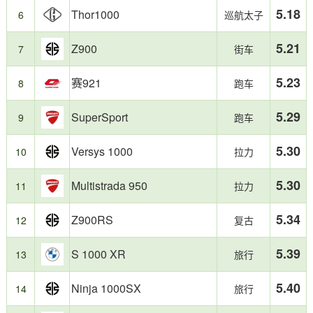
5.18
提
场
Thor1000
6
巡航太子
交
最
的
受
5.21
Z900
7
街车
加
欢
油
迎
5.23
赛921
记
的
8
跑车
录
细
统
分
5.29
SuperSport
9
跑车
计
市
制
场
5.30
Versys 1000
10
拉力
作，
之
反
一，
映
2025
5.30
Multistrada 950
11
拉力
日
年
常
该
5.34
Z900RS
12
复古
用
级
车
别
真
车
5.39
S 1000 XR
13
旅行
实
型
油
整
5.40
Ninja 1000SX
14
旅行
耗。
体
油