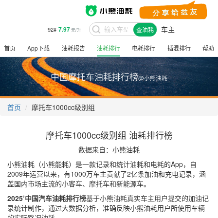
车主
7.97
92#
查油耗
元/升
首页
App下载
油耗报告
油耗排行
电耗排行
插混排行
帮助
中国摩托车油耗排行榜
@小熊油耗
首页
摩托车1000cc级别组
摩托车1000cc级别组 油耗排行榜
数据来自：小熊油耗
小熊油耗（小熊能耗）是一款记录和统计油耗和电耗的App，自
2009年运营以来，有1000万车主贡献了2亿条加油和充电记录，涵
盖国内市场主流的小客车、摩托车和新能源车。
2025’中国汽车油耗排行榜
基于小熊油耗真实车主用户提交的加油记
录统计制作，通过大数据分析，准确反映小熊油耗用户所使用车辆
的实际路况油耗。