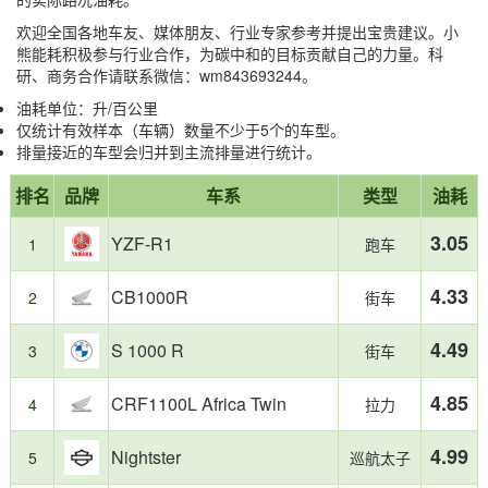
欢迎全国各地车友、媒体朋友、行业专家参考并提出宝贵建议。小
熊能耗积极参与行业合作，为碳中和的目标贡献自己的力量。科
研、商务合作请联系微信：wm843693244。
油耗单位：升/百公里
仅统计有效样本（车辆）数量不少于5个的车型。
排量接近的车型会归并到主流排量进行统计。
省
油
报
第
第
第
第
第
第
上
本
15
榜
油
耗
排名
品牌
车系
类型
油耗
告
1
2
3
13
14
15
榜
榜
款
单
TOP3：
较
摘
名：
名：
名：
名：
名：
名：
车
单
特
高
要
3.05
YZF-R1
TOP3：
1
跑车
YZF-
CB1000R，
S
S
Ninja
Monster
型
基
点：
R1，
油
1000
1000
1000SX，
950，
总
于
摩
油
耗
R，
XR，
油
油
数：
小
托
4.33
CB1000R
2
街车
耗
4.33L/100km
油
油
耗
耗
熊
车
3.05L/100km
耗
耗
5.40L/100km
5.42L/100km
油
1000cc
4.49
S 1000 R
3
街车
4.49L/100km
5.39L/100km
耗
级
真
别
实
组
4.85
CRF1100L Africa Twin
4
拉力
车
是
主
国
4.99
Nightster
5
巡航太子
用
内
户
市