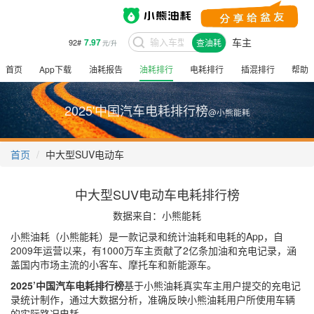
车主
7.97
92#
查油耗
元/升
首页
App下载
油耗报告
油耗排行
电耗排行
插混排行
帮助
2025'中国汽车电耗排行榜
@小熊能耗
首页
中大型SUV电动车
中大型SUV电动车电耗排行榜
数据来自：小熊能耗
小熊油耗（小熊能耗）是一款记录和统计油耗和电耗的App，自
2009年运营以来，有1000万车主贡献了2亿条加油和充电记录，涵
盖国内市场主流的小客车、摩托车和新能源车。
2025’中国汽车电耗排行榜
基于小熊油耗真实车主用户提交的充电记
录统计制作，通过大数据分析，准确反映小熊油耗用户所使用车辆
的实际路况电耗。