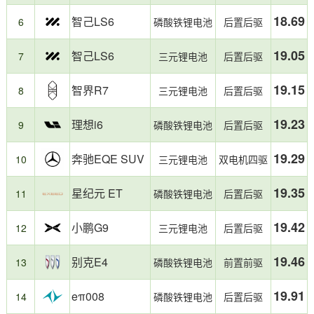
户
市
18.69
提
场
智己LS6
6
磷酸铁锂电池
后置后驱
交
最
的
受
19.05
智己LS6
7
三元锂电池
后置后驱
充
欢
电
迎
19.15
智界R7
记
的
8
三元锂电池
后置后驱
录
细
统
分
19.23
理想i6
9
磷酸铁锂电池
后置后驱
计
市
制
场
19.29
奔驰EQE SUV
10
三元锂电池
双电机四驱
作，
之
反
一，
映
2025
19.35
星纪元 ET
11
磷酸铁锂电池
后置后驱
日
年
常
该
19.42
小鹏G9
12
三元锂电池
后置后驱
用
级
车
别
真
车
19.46
别克E4
13
磷酸铁锂电池
前置前驱
实
型
电
整
19.91
eπ008
14
磷酸铁锂电池
后置后驱
耗。
体