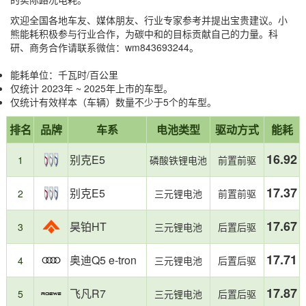
欢迎全国各地车友、媒体朋友、行业专家参考并提出宝贵建议。小
熊能耗积极参与行业合作，为碳中和的目标贡献自己的力量。科
研、商务合作请联系微信：wm843693244。
能耗单位：千瓦时/百公里
仅统计 2023年 ~ 2025年上市的车型。
仅统计有效样本（车辆）数量不少于5个的车型。
省
电
报
第
第
第
第
第
第
上
本
28
榜
电
耗
排名
品牌
车系
电池类型
驱动方式
能耗
告
1
2
3
26
27
28
榜
榜
款
单
TOP3：
较
摘
名：
名：
名：
名：
名：
名：
车
单
特
高
要
16.92
别克E5
TOP3：
1
磷酸铁锂电池
前置前驱
别
别
昊
小
小
唐
型
基
点：
克
克
铂
米
米
L，
总
于
中
E5，
E5，
HT，
YU7，
YU7，
电
数：
小
大
17.37
别克E5
2
三元锂电池
前置前驱
电
电
电
电
电
耗
熊
型
耗
耗
耗
耗
耗
24.92kWh/100km
油
SUV
17.67
昊铂HT
3
三元锂电池
后置后驱
16.92kWh/100km
17.37kWh/100km
17.67kWh/100km
23.68kWh/100km
24.77kWh/100km
耗
电
真
动
实
车
17.71
奥迪Q5 e-tron
4
三元锂电池
后置后驱
车
是
主
国
17.87
飞凡R7
5
三元锂电池
后置后驱
用
内