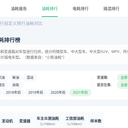
油耗报告
油耗排行
电耗排行
插混排行
行
自定义排行
油耗对比
耗排行榜
和变速箱对车型进行归并。统计的微型车、中大型车、中大型SUV、MPV、所
统计插电车型。（数据来自：“小熊油耗”）
|
汽油
柴油
混动
变速箱:
全部
|
增压
自吸
是否在售:
全部
2018年后
2019年后
2020年后
2021年后
车主众测油耗
工信部油耗
发动机
变速器
样本数
（L/100km）
（L/100km）