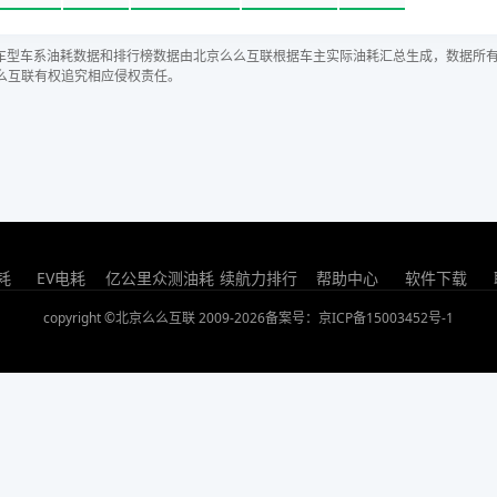
车型车系油耗数据和排行榜数据由北京么么互联根据车主实际油耗汇总生成，数据所
么互联有权追究相应侵权责任。
耗
EV电耗
亿公里众测油耗
续航力排行
帮助中心
软件下载
copyright ©北京么么互联 2009-2026
备案号：京ICP备15003452号-1