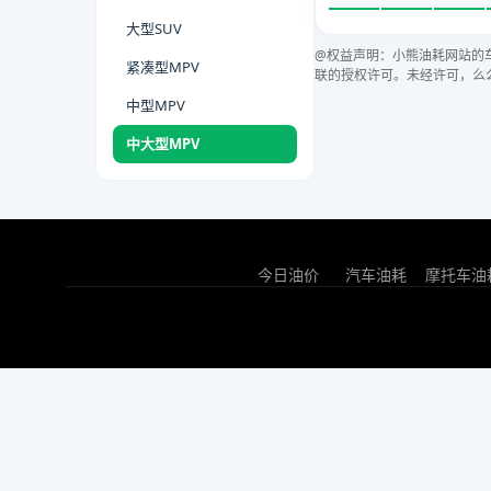
大型SUV
@权益声明：小熊油耗网站的
紧凑型MPV
联的授权许可。未经许可，么
中型MPV
中大型MPV
今日油价
汽车油耗
摩托车油