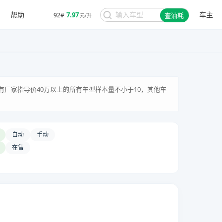
帮助
车主
7.97
92#
查油耗
元/升
有厂家指导价40万以上的所有车型样本量不小于10，其他车
自动
手动
在售