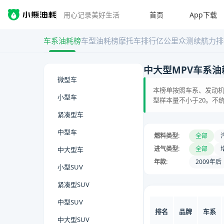
首页
App下载
用心记录美好生活
车系油耗榜
车型油耗榜
摩托车排行
亿公里众测
续航力排
中大型MPV车系油
微型车
本榜单按照车系、发动机
小型车
型样本量不小于20。不
紧凑型车
中型车
燃料类型:
全部
进气类型:
全部
中大型车
年款:
2009年后
小型SUV
紧凑型SUV
中型SUV
排名
品牌
车系
中大型SUV