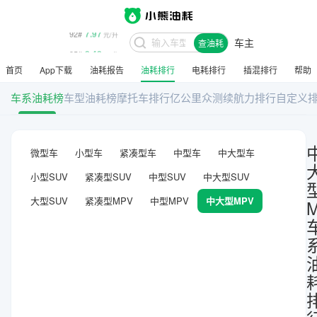
车主
8.48
95#
查油耗
元/升
首页
App下载
油耗报告
油耗排行
电耗排行
插混排行
帮助
车系油耗榜
车型油耗榜
摩托车排行
亿公里众测
续航力排行
自定义
微型车
小型车
紧凑型车
中型车
中大型车
小型SUV
紧凑型SUV
中型SUV
中大型SUV
大型SUV
紧凑型MPV
中型MPV
中大型MPV