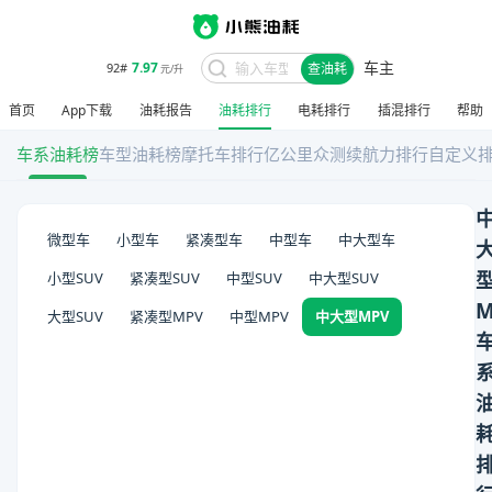
车主
7.97
92#
查油耗
元/升
首页
App下载
油耗报告
油耗排行
电耗排行
插混排行
帮助
车系油耗榜
车型油耗榜
摩托车排行
亿公里众测
续航力排行
自定义
微型车
小型车
紧凑型车
中型车
中大型车
小型SUV
紧凑型SUV
中型SUV
中大型SUV
M
大型SUV
紧凑型MPV
中型MPV
中大型MPV