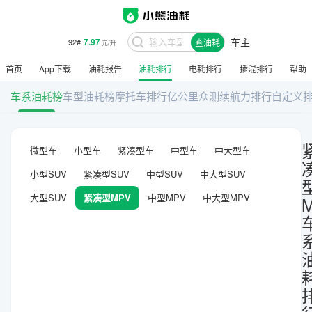
7.97
92#
元/升
车主
查油耗
8.48
95#
元/升
首页
App下载
油耗报告
油耗排行
电耗排行
插混排行
帮助
车系油耗榜
车型油耗榜
摩托车排行
亿公里众测
续航力排行
自定义
微型车
小型车
紧凑型车
中型车
中大型车
小型SUV
紧凑型SUV
中型SUV
中大型SUV
大型SUV
紧凑型MPV
中型MPV
中大型MPV