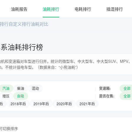
油耗报告
油耗排行
电耗排行
插混排行
排行
自定义排行
油耗对比
车系油耗排行榜
机和变速箱对车型进行归并。统计的微型车、中大型车、中大型SUV、MPV、
0。不统计插电车型。（数据来自：“小熊油耗”）
|
变速箱:
汽油
柴油
混动
全部
|
是否在售:
增压
自吸
全部
年后
2018年后
2019年后
2020年后
2021年后
头可切换排序