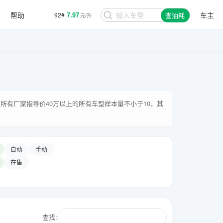
帮助
7.97
车主
92#
查油耗
元/升
所有厂家指导价40万以上的所有车型样本量不小于10，其
自动
手动
在售
查找: