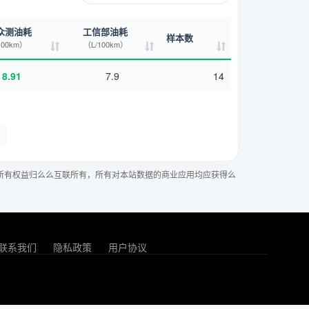
众测油耗
工信部油耗
样本数
100km）
（L/100km）
8.91
7.9
14
所有权益归么么互联所有，所有对本站数据的商业应用均应获得么
联系我们
隐私政策
用户协议