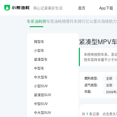
用心记录美好生活
首页
App下载
车系油耗榜
车型油耗榜
摩托车排行
亿公里众测
续航力
紧凑型MPV
微型车
小型车
本榜单按照车系、发动
紧凑型车
他车型样本量不小于2
中型车
中大型车
燃料类型:
全部
进气类型:
全部
小型SUV
年款:
2009
紧凑型SUV
中型SUV
中大型SUV
共
1
条记录 · 点击表