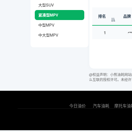
大型SUV
紧凑型MPV
排名
品牌
中型MPV
1
中大型MPV
@权益声明：小熊油耗网站
么互联的授权许可。未经许
今日油价
汽车油耗
摩托车油