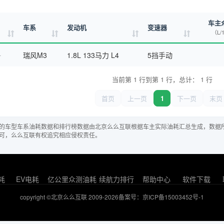
车主
车系
发动机
变速器
（L/
瑞风M3
1.8L 133马力 L4
5挡手动
当前第 1 行到第 1 行，总计： 1 行
首页
上一页
1
下一页
末页
的车型车系油耗数据和排行榜数据由北京么么互联根据车主实际油耗汇总生成，数据
可，么么互联有权追究相应侵权责任。
耗
EV电耗
亿公里众测油耗
续航力排行
帮助中心
软件下载
copyright ©北京么么互联 2009-2026
备案号：京ICP备15003452号-1