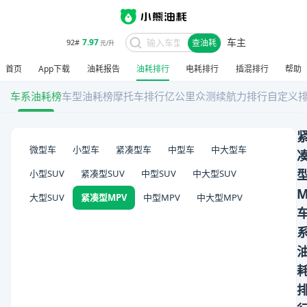
车主
7.97
92#
查油耗
元/升
首页
App下载
油耗报告
油耗排行
电耗排行
插混排行
帮助
车系油耗榜
车型油耗榜
摩托车排行
亿公里众测
续航力排行
自定义
微型车
小型车
紧凑型车
中型车
中大型车
小型SUV
紧凑型SUV
中型SUV
中大型SUV
M
大型SUV
紧凑型MPV
中型MPV
中大型MPV