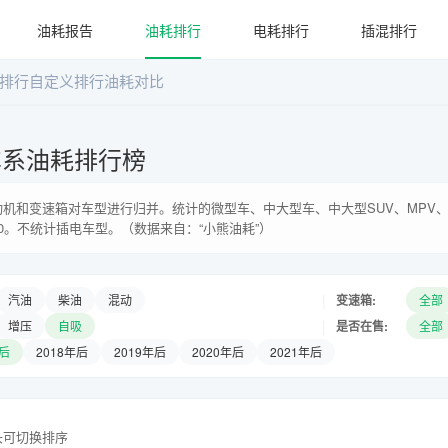
油耗报告
油耗排行
电耗排行
插混排行
排行
自定义排行
油耗对比
车系油耗排行榜
机和变速箱对车型进行归并。统计的微型车、中大型车、中大型SUV、MPV、
0。不统计插电车型。（数据来自：“小熊油耗”）
|
变速箱:
汽油
柴油
混动
全部
|
是否在售:
增压
自吸
全部
年后
2018年后
2019年后
2020年后
2021年后
头可切换排序