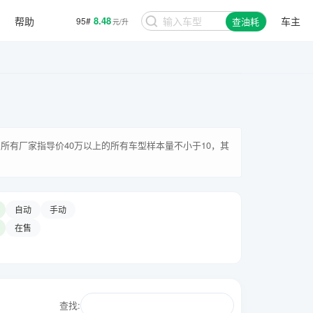
帮助
8.48
车主
95#
查油耗
元/升
所有厂家指导价40万以上的所有车型样本量不小于10，其
自动
手动
在售
查找: