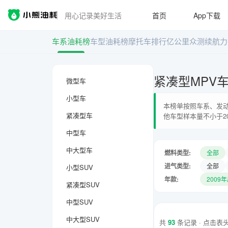
用心记录美好生活
首页
App下载
车系油耗榜
车型油耗榜
摩托车排行
亿公里众测
续航力
紧凑型MPV
微型车
小型车
本榜单按照车系、发动
紧凑型车
他车型样本量不小于2
中型车
中大型车
燃料类型:
全部
进气类型:
全部
小型SUV
年款:
2009
紧凑型SUV
中型SUV
中大型SUV
共
93
条记录 · 点击表