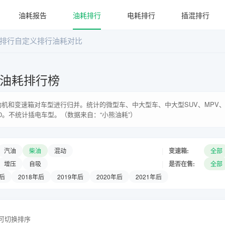
油耗报告
油耗排行
电耗排行
插混排行
排行
自定义排行
油耗对比
系油耗排行榜
机和变速箱对车型进行归并。统计的微型车、中大型车、中大型SUV、MPV、
0。不统计插电车型。（数据来自：“小熊油耗”）
|
变速箱:
汽油
柴油
混动
全部
|
是否在售:
增压
自吸
全部
年后
2018年后
2019年后
2020年后
2021年后
头可切换排序