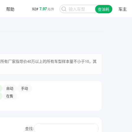
帮助
7.97
车主
92#
查油耗
元/升
所有厂家指导价40万以上的所有车型样本量不小于10，其
自动
手动
在售
查找: