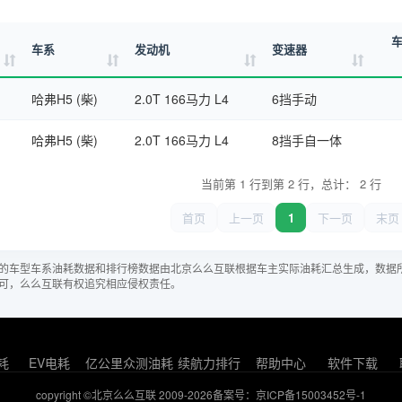
车系
发动机
变速器
哈弗H5 (柴)
2.0T 166马力 L4
6挡手动
哈弗H5 (柴)
2.0T 166马力 L4
8挡手自一体
当前第 1 行到第 2 行，总计： 2 行
首页
上一页
1
下一页
末页
的车型车系油耗数据和排行榜数据由北京么么互联根据车主实际油耗汇总生成，数据
可，么么互联有权追究相应侵权责任。
耗
EV电耗
亿公里众测油耗
续航力排行
帮助中心
软件下载
copyright ©北京么么互联 2009-2026
备案号：京ICP备15003452号-1