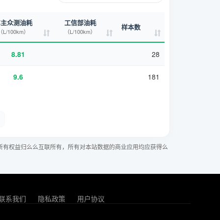
车主众测油耗
工信部油耗
样本数
（L/100km）
（L/100km）
8.81
28
9.6
181
所有权益归么么互联所有，所有对本站数据的商业应用均应获得么
联系我们
隐私政策
用户协议