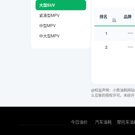
大型SUV
紧凑型MPV
排名
品牌
中型MPV
1
中大型MPV
2
@权益声明：小熊油耗网站
么互联的授权许可。未经许
今日油价
汽车油耗
摩托车油