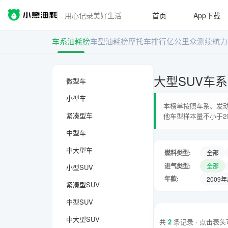
用心记录美好生活
首页
App下载
车系油耗榜
车型油耗榜
摩托车排行
亿公里众测
续航力
大型SUV车
微型车
小型车
本榜单按照车系、发动
紧凑型车
他车型样本量不小于2
中型车
中大型车
燃料类型:
全部
进气类型:
全部
小型SUV
年款:
2009
紧凑型SUV
中型SUV
中大型SUV
共
2
条记录 · 点击表