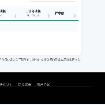
油耗
工信部油耗
样本数
km）
（L/100km）
所有权益归么么互联所有，所有对本站数据的商业应用均应获得么
联系我们
隐私政策
用户协议