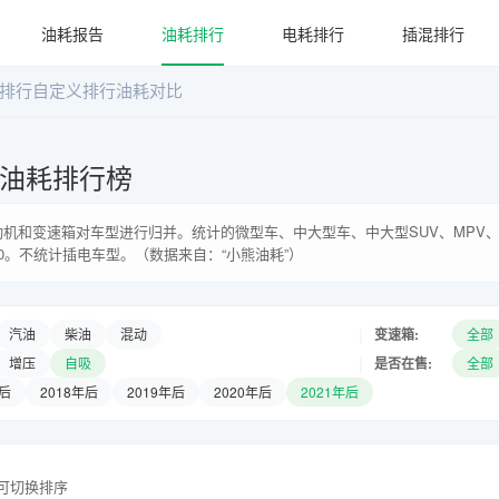
油耗报告
油耗排行
电耗排行
插混排行
排行
自定义排行
油耗对比
系油耗排行榜
机和变速箱对车型进行归并。统计的微型车、中大型车、中大型SUV、MPV、
0。不统计插电车型。（数据来自：“小熊油耗”）
|
变速箱:
汽油
柴油
混动
全部
|
是否在售:
增压
自吸
全部
年后
2018年后
2019年后
2020年后
2021年后
头可切换排序