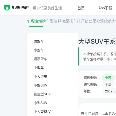
用心记录美好生活
首页
App下载
车系油耗榜
车型油耗榜
摩托车排行
亿公里众测
续航力
大型SUV车
微型车
小型车
本榜单按照车系、发动
紧凑型车
他车型样本量不小于2
中型车
中大型车
燃料类型:
全部
进气类型:
全部
小型SUV
年款:
2009
紧凑型SUV
中型SUV
中大型SUV
共
0
条记录 · 点击表