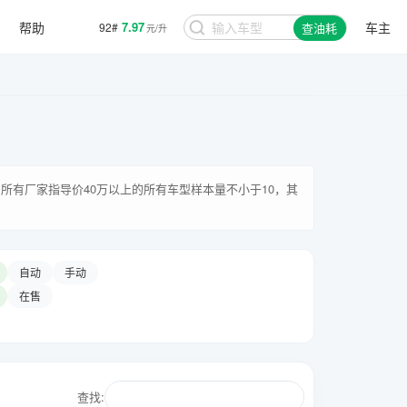
帮助
7.97
车主
92#
查油耗
元/升
所有厂家指导价40万以上的所有车型样本量不小于10，其
自动
手动
在售
查找: