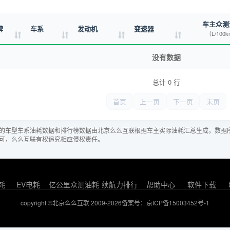
车主众测
牌
车系
发动机
变速器
（L/100
没有数据
总计 0 行
首页
上一页
下一页
末页
的车型车系油耗数据和排行榜数据由北京么么互联根据车主实际油耗汇总生成，数据
可，么么互联有权追究相应侵权责任。
耗
EV电耗
亿公里众测油耗
续航力排行
帮助中心
软件下载
copyright ©北京么么互联 2009-2026
备案号：京ICP备15003452号-1