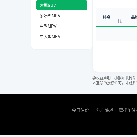
大型SUV
紧凑型MPV
排名
品
中型MPV
中大型MPV
@权益声明：小熊油耗网站
么互联的授权许可。未经许
今日油价
汽车油耗
摩托车油