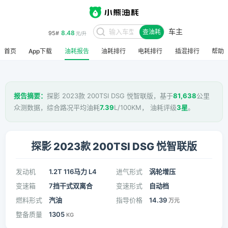
车主
8.48
95#
查油耗
元/升
首页
App下载
油耗报告
油耗排行
电耗排行
插混排行
帮助
报告摘要：
探影 2023款 200TSI DSG 悦智联版，基于
81,638
公里
众测数据，综合路况平均油耗
7.39
L/100KM， 油耗评级
3星
。
探影 2023款 200TSI DSG 悦智联版
发动机
1.2T 116马力 L4
进气形式
涡轮增压
变速箱
7挡干式双离合
变速形式
自动档
燃料形式
汽油
指导价格
14.39
万元
整备质量
1305
KG