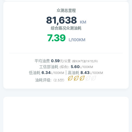
众测总里程
81,638
KM
综合路况众测油耗
7.39
L/100KM
平均油费
0.59
元/公里
(按92#汽油7.97元/升)
工信部油耗
:
5.60
(综合)
L/100KM
低油耗
6.34
| 高油耗
8.43
L/100KM
L/100KM
油耗评级:
（2.5分）