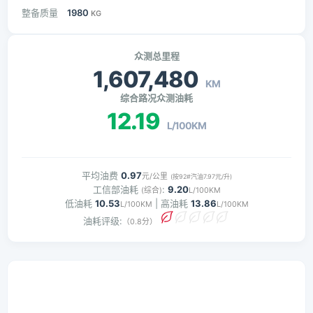
整备质量
1980
KG
众测总里程
1,607,480
KM
综合路况众测油耗
12.19
L/100KM
平均油费
0.97
元/公里
(按92#汽油7.97元/升)
工信部油耗
:
9.20
(综合)
L/100KM
低油耗
10.53
| 高油耗
13.86
L/100KM
L/100KM
油耗评级:
（0.8分）