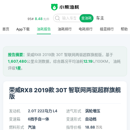
车主
8.48
95#
查油耗
元/升
首页
App下载
油耗报告
油耗排行
电耗排行
插混排行
帮助
报告摘要：
荣威RX8 2019款 30T 智联网两驱超群旗舰版，基于
1,607,480
公里众测数据，综合路况平均油耗
12.19
L/100KM， 油耗
评级
1星
。
荣威RX8 2019款 30T 智联网两驱超群旗舰
版
发动机
2.0T 222马力 L4
进气形式
涡轮增压
变速箱
6挡手自一体
变速形式
自动档
燃料形式
汽油
指导价格
18.88
万元