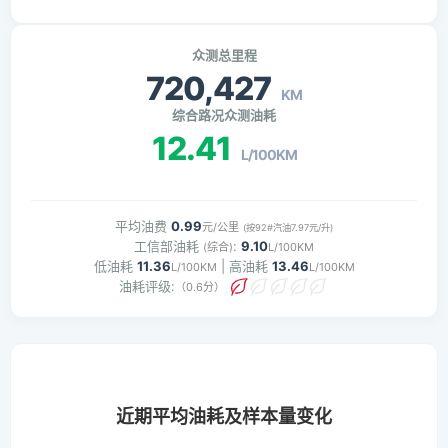
众测总里程
720,427
KM
综合路况众测油耗
12.41
L/100KM
平均油费
0.99
元/公里
(按92#汽油7.97元/升)
工信部油耗
:
9.10
(综合)
L/100KM
低油耗
11.36
| 高油耗
13.46
L/100KM
L/100KM
油耗评级:
（0.6分）