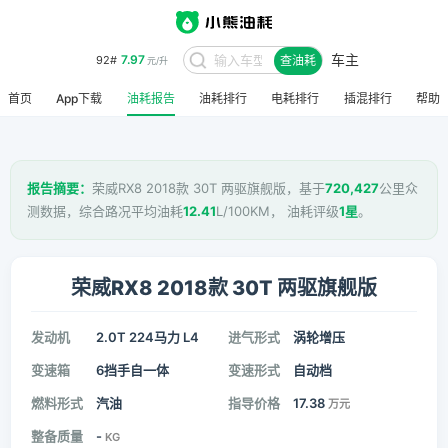
车主
7.97
92#
查油耗
元/升
首页
App下载
油耗报告
油耗排行
电耗排行
插混排行
帮助
报告摘要：
荣威RX8 2018款 30T 两驱旗舰版，基于
720,427
公里众
测数据，综合路况平均油耗
12.41
L/100KM， 油耗评级
1星
。
荣威RX8 2018款 30T 两驱旗舰版
发动机
2.0T 224马力 L4
进气形式
涡轮增压
变速箱
6挡手自一体
变速形式
自动档
燃料形式
汽油
指导价格
17.38
万元
整备质量
-
KG