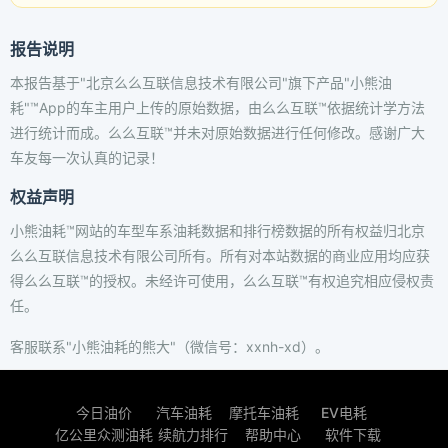
报告说明
本报告基于"北京么么互联信息技术有限公司"旗下产品"小熊油
耗"™App的车主用户上传的原始数据，由么么互联™依据统计学方法
进行统计而成。么么互联™并未对原始数据进行任何修改。感谢广大
车友每一次认真的记录！
权益声明
小熊油耗™网站的车型车系油耗数据和排行榜数据的所有权益归北京
么么互联信息技术有限公司所有。所有对本站数据的商业应用均应获
得么么互联™的授权。未经许可使用，么么互联™有权追究相应侵权责
任。
客服联系"小熊油耗的熊大"（微信号：xxnh-xd）。
今日油价
汽车油耗
摩托车油耗
EV电耗
亿公里众测油耗
续航力排行
帮助中心
软件下载