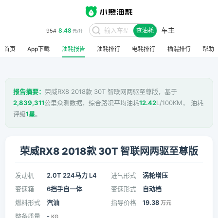
车主
8.48
95#
查油耗
元/升
首页
App下载
油耗报告
油耗排行
电耗排行
插混排行
帮助
报告摘要：
荣威RX8 2018款 30T 智联网两驱至尊版，基于
2,839,311
公里众测数据，综合路况平均油耗
12.42
L/100KM， 油耗
评级
1星
。
荣威RX8 2018款 30T 智联网两驱至尊版
发动机
2.0T 224马力 L4
进气形式
涡轮增压
变速箱
6挡手自一体
变速形式
自动档
燃料形式
汽油
指导价格
19.38
万元
整备质量
-
KG