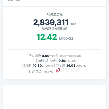
众测总里程
2,839,311
KM
综合路况众测油耗
12.42
L/100KM
平均油费
0.99
元/公里
(按92#汽油7.97元/升)
工信部油耗
:
9.10
(综合)
L/100KM
低油耗
10.80
| 高油耗
14.03
L/100KM
L/100KM
油耗评级:
（0.6分）